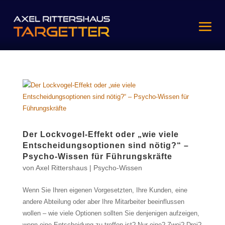
Der Lockvogel-Effekt oder „wie viele
Entscheidungsoptionen sind nötig?“ –
Psycho-Wissen für Führungskräfte
von
Axel Rittershaus
|
Psycho-Wissen
Wenn Sie Ihren eigenen Vorgesetzten, Ihre Kunden, eine
andere Abteilung oder aber Ihre Mitarbeiter beeinflussen
wollen – wie viele Optionen sollten Sie denjenigen aufzeigen,
wenn eine Entscheidung zu treffen ist? Nur eine? Zwei? Drei?