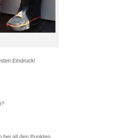
sten Eindruck!
n?
 bei all den Punkten