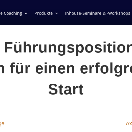
ve Coaching
Produkte
Inhouse-Seminare & -Workshops
 Führungsposition
 für einen erfolg
Start
ge
Ax