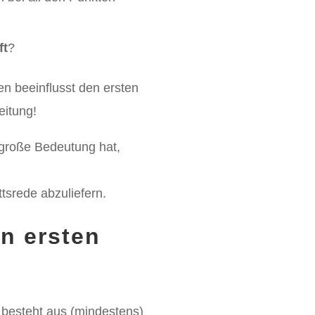
ft
?
en beeinflusst den ersten
eitung!
 große Bedeutung hat,
ttsrede abzuliefern.
en ersten
 besteht aus (mindestens)