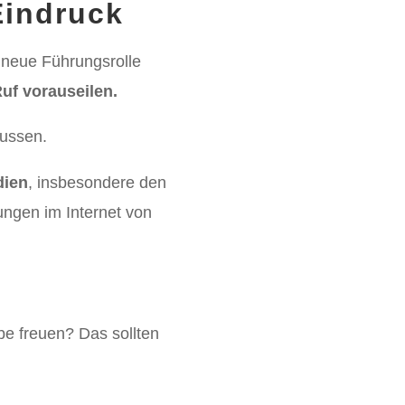
Eindruck
 neue Führungsrolle
Ruf vorauseilen.
lussen.
dien
, insbesondere den
hungen im Internet von
be freuen? Das sollten